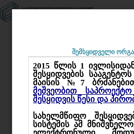
დეტა
1198
შემსყიდველი ორგა
N
თვითმმა
2015 წლის 1 ივლისიდა
დასახელება
აცხადებ
შესყიდვების სააგენტო
№1,2,5,
მაისის №7 ბრძანები
ბაღების
მეშვეობით საპროექტო
სახარჯთ
შესყიდვის წესი და პირო
სახელმწ
სახელმწიფო შესყიდვ
ქალაქ ქ
შემსყიდველი
სისტემის ამ მნიშვნელ
ელექტრონული მოდუ