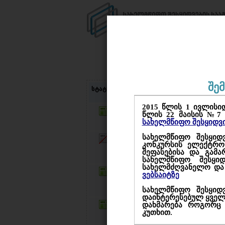
შე
სტატუსი
N
დასახელება
2015 წლის 1 ივლისი
105
მცხეთის მუნიციპალიტეტი აც
წლის 22 მაისის №7
მუხადგვერდიდან, ცენტრალუ
სახელმწიფო შესყიდვი
განათების მოწყობის საპრო
სახელმწიფო შესყიდ
104
სსიპ - არასაპატიმრო სასჯ
კონკურსის ელექტრო
აცხადებს კონკურს საპროექ
შეფასებისა და გამა
სახელმწიფო შესყი
სახელმძღვანელო და
103
იმერეთის, რაჭა-ლეჩხუმისა
ვებსაიტზე
აცხადებს კონკურსს ავეჯის 
სახელმწიფო შესყიდვაზე.
სახელმწიფო შესყიდ
დაინტერესებულ ყველა
102
დახმარება როგორც 
შსს სამცხე-ჯავახეთის სამ
არქიტექტურულ და საპროექტ
კუთხით.